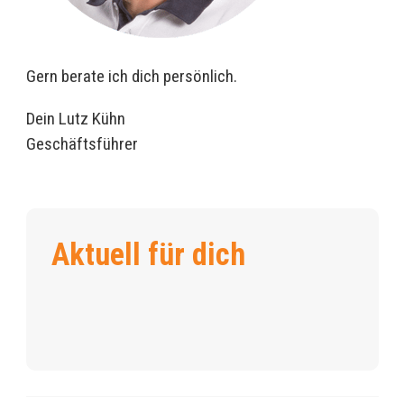
Gern berate ich dich persönlich.
Dein Lutz Kühn
Geschäftsführer
Sommer 2026: Jetzt dein
Wohnmobil oder Caravan sichern
Aktuell für dich
27.02.26
Direkt vom CARAVAN SALON:
Unsere Neuheiten 2026
8.09.25